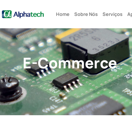
Rua Alfredo Pujol, 285 cj.12 – São Paulo – SP - Brasil
Home
Sobre Nós
Serviços
A
E-Commerce