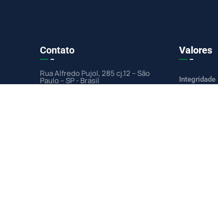
Contato
Valores
Rua Alfredo Pujol, 285 cj.12 – São
Integridade
Paulo – SP - Brasil
Ética
Respeito as
Socialment
+55 (11) 2976-3433
Ótimos ser