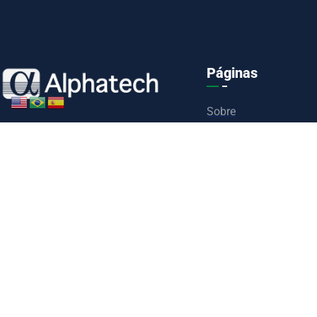
Páginas
Sobre
ALPHATECH é Distribuidor e
Serviços
Representante Oficial de Fabricantes de
Parceiros
Componentes Eletrônicos que alia
Fabricantes
qualidade, tecnologia, preços
Contato
competitivos e suporte técnico de ótima
Termos & Condições
qualidade.
CONTATO