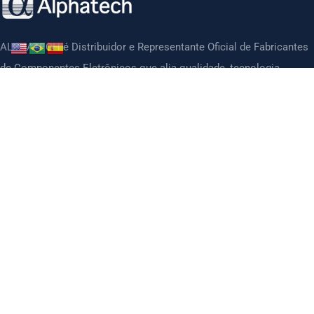
ALPHATECH é Distribuidor e Representante Oficial de Fabricantes
de Componentes Eletrônicos que alia qualidade, tecnologia,
preços competitivos e suporte técnico de ótima qualidade.
CONTATO
Páginas
Sobre
Serviços
Parceiros
Fabricantes