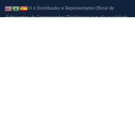
ALPHATECH é Distribuidor e Representante Oficial de
Fabricantes de Componentes Eletrônicos que alia qualidade,
tecnologia, preços competitivos e suporte técnico de ótima
qualidade.
CONTATO
Páginas
Sobre
Serviços
Parceiros
Fabricantes