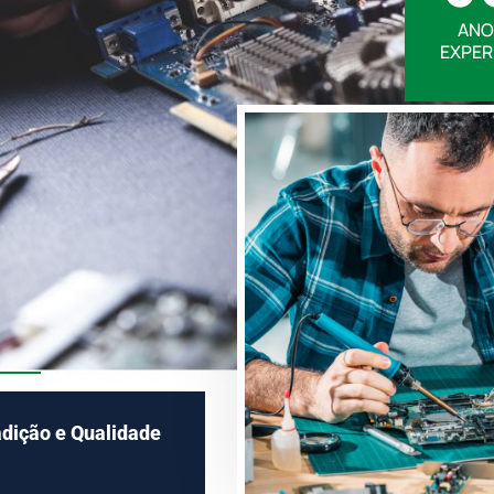
ANO
EXPER
adição e Qualidade