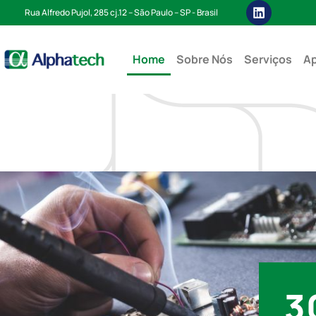
Rua Alfredo Pujol, 285 cj.12 – São Paulo – SP - Brasil
Home
Sobre Nós
Serviços
Ap
3