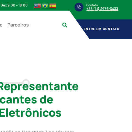
 Sex 9:00 – 18:00
Contato
+55 (11) 2976-3433
e
Parceiros
ENTRE EM CONTATO
 Representante
icantes de
letrônicos