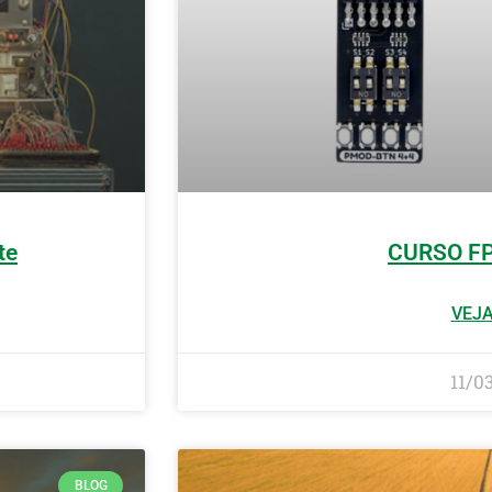
te
CURSO F
VEJA
11/0
BLOG