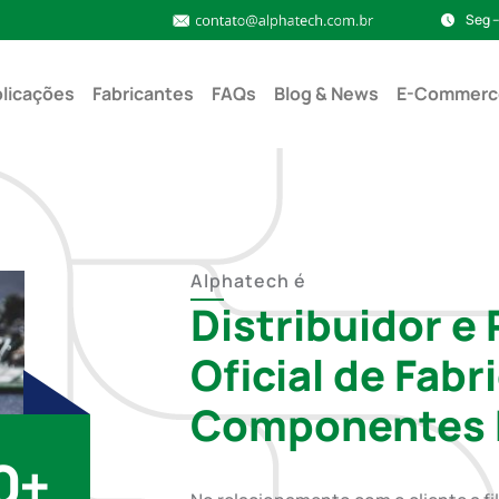
Seg –
licações
Fabricantes
FAQs
Blog & News
E-Commerc
Alphatech é
Distribuidor e
Oficial de Fabr
Componentes E
0
+