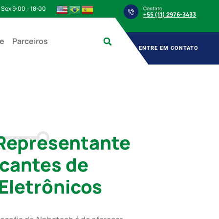
 Sex 9:00 – 18:00
Contato
+55 (11) 2976-3433
e
Parceiros
ENTRE EM CONTATO
 Representante
icantes de
letrônicos