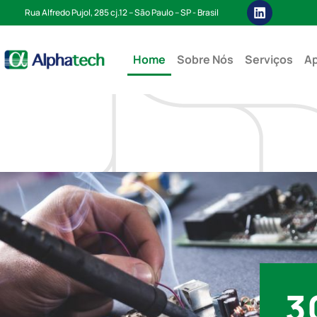
Rua Alfredo Pujol, 285 cj.12 – São Paulo – SP - Brasil
Home
Sobre Nós
Serviços
Ap
3