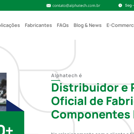
Seg –
licações
Fabricantes
FAQs
Blog & News
E-Commerc
Alphatech é
Distribuidor e
Oficial de Fabr
Componentes E
0
+