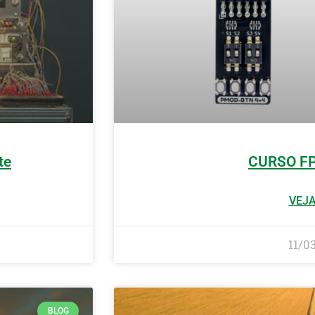
te
CURSO F
VEJA
11/0
BLOG