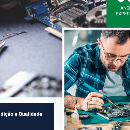
ANO
EXPER
adição e Qualidade