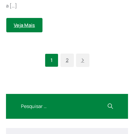
a […]
Veja Mais
1
2